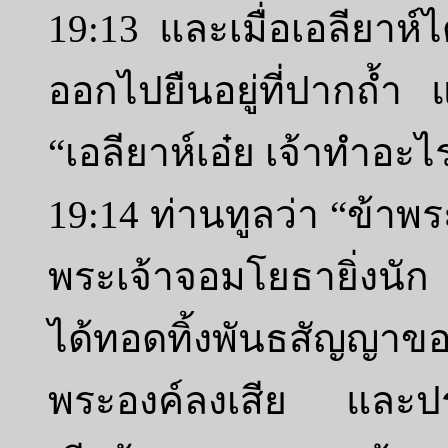
19:13 และเมื่อเอลียาห์ไ
ออกไปยืนอยู่ที่ปากถ้ำ แ
“เอลียาห์เอ๋ย เจ้าทำอะไรอย
19:14 ท่านทูลว่า “ข้าพ
พระเจ้าจอมโยธายิ่งนั
ได้ทอดทิ้งพันธสัญญา
พระองค์ลงเสีย และปร