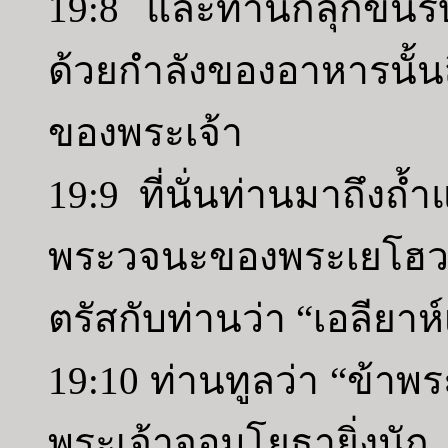
19:8 และท่านก็ลุกขึ้น
ด้วยกำลังของอาหารนั้นสี
ของพระเจ้า
19:9 ที่นั่นท่านมาถึงถ้ำแ
พระวจนะของพระเยโฮว
ตรัสกับท่านว่า “เอลียาห์เ
19:10 ท่านทูลว่า “ข้าพ
พระเจ้าจอมโยธายิ่งนั