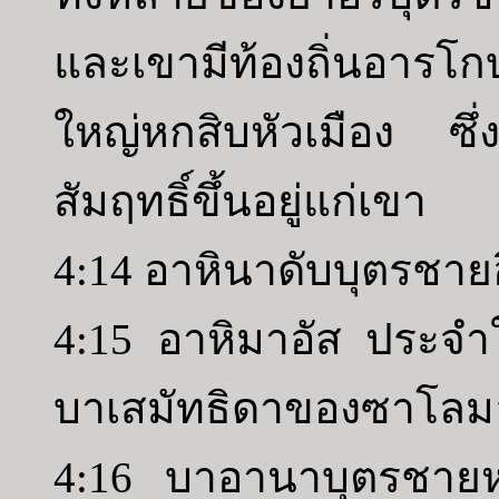
และเขามีท้องถิ่นอารโก
ใหญ่หกสิบหัวเมือง ซ
สัมฤทธิ์ขึ้นอยู่แก่เขา
4:14 อาหินาดับบุตรชา
4:15 อาหิมาอัส ประจำใ
บาเสมัทธิดาของซาโลม
4:16 บาอานาบุตรชายห