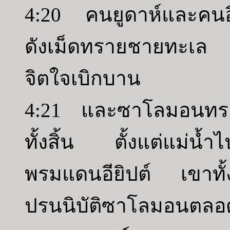
4:20 คนยูดาห์และคนอ
ดังเม็ดทรายชายทะเล เ
จิตใจเบิกบาน
4:21 และซาโลมอนทรง
ทั้งสิ้น ตั้งแต่แม่น้ำไ
พรมแดนอียิปต์ เขาท
ปรนนิบัติซาโลมอนตลอด