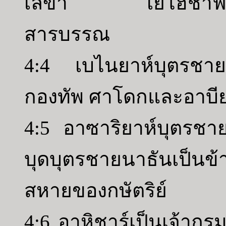
เลขา เยโฮชาฟัทบุต
สารบรรณ
4:4 เบไนยาห์บุตรชาย
กองทัพ ศาโดกและอาบียา
4:5 อาซาริยาห์บุตรชา
บุดบุตรชายนาธันเป็นข
สหายของกษัตริย์
4:6 อาหิชาร์เป็นเจ้ากร