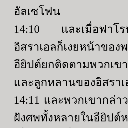
อัลเซโฟน
14:10 และเมื่อฟาโร
อิสราเอลก็เงยหน้าขอ
อียิปต์ยกติดตามพวกเ
และลูกหลานของอิสราเอ
14:11 และพวกเขากล่าวแ
ฝังศพทั้งหลายในอียิปต