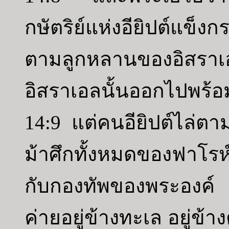
กษัตริย์แห่งอียิปต์แข็
ตามลูกหลานของอิ
อิสราเอลนั้นออกไปพร้อม
14:9 แต่คนอียิปต์ไล่
ม้าศึกทั้งหมดของฟาโ
กับกองทัพของพระองค์
ค่ายอยู่ข้างทะเล อยู่ข