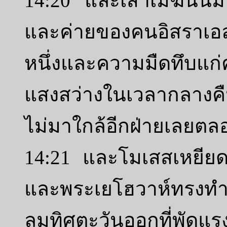
14:20 และเสาเมฆนั้นมา
และค่ายของคนอิสราเอ
หนึ่งและความมืดทึบแก่
แสงสว่างในเวลากลางคื
ไม่มาใกล้อีกฝ่ายเลยตลอ
14:21 และโมเสสเหยีย
และพระเยโฮวาห์ทรงทำ
ลมทิศตะวันออกที่พัดแ