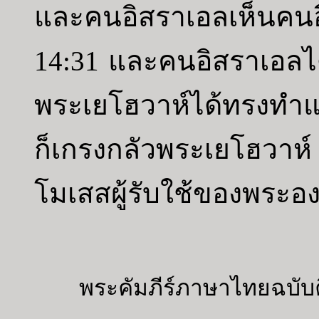
และคนอิสราเอลเห็นคนอ
14:31 และคนอิสราเอลได้เ
พระเยโฮวาห์ได้ทรงทำแ
ก็เกรงกลัวพระเยโฮวาห
โมเสสผู้รับใช้ของพระอง
พระคัมภีร์ภาษาไทยฉบับค