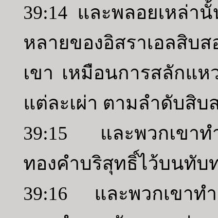
39:14 และพลอยเหล่านั้น
หลายของอิสราเอลสิบส
เขา เหมือนการสลักแหว
แต่ละเผ่า ตามลำดับสิบส
39:15 และพวกเขาทำสร
ทองคำบริสุทธิ์ไว้บนทับ
39:16 และพวกเขาทำก