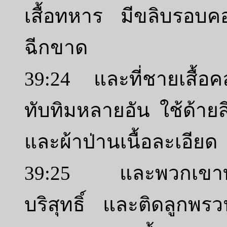
เสื้อทหาร มีขลิบรอบคอเส
ฉีกขาด
39:24 และที่ชายเสื้อ
ทับทิมหลายอัน ใช้ด้ายส
และผ้าป่านเนื้อละเอียด
39:25 และพวกเขาทำ
บริสุทธิ์ และติดลูกพรวน