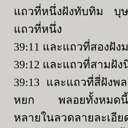
แถวที่หนึ่งฝังทับทิม บ
แถวที่หนึ่ง
39:11 และแถวที่สองฝัง
39:12 และแถวที่สามฝัง
39:13 และแถวที่สี่ฝัง
หยก พลอยทั้งหมดนี้ได
หลายในลวดลายละเอีย