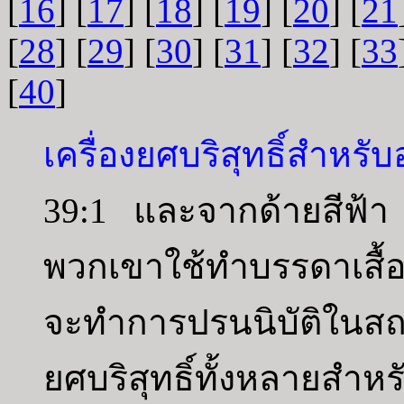
[
16
] [
17
] [
18
] [
19
] [
20
] [
21
[
28
] [
29
] [
30
] [
31
] [
32
] [
33
[
40
]
เครื่องยศบริสุทธิ์สำหรั
39:1 และจากด้ายสีฟ้า 
พวกเขาใช้ทำบรรดาเสื้อ
จะทำการปรนนิบัติในสถาน
ยศบริสุทธิ์ทั้งหลายสำ