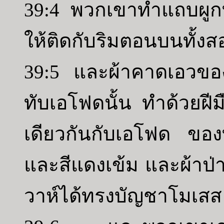
39:4 พวกเขาทำแถบผูกทั
ให้ติดกับริมตอนบนทั้งส
39:5 และผ้าคาดเอวของ
ทับเอโฟดนั้น ทำด้วยฝี
เดียวกันกับเอโฟด ของ
และสีแดงเข้ม และผ้าป่า
วาห์ได้ทรงบัญชาโมเสส