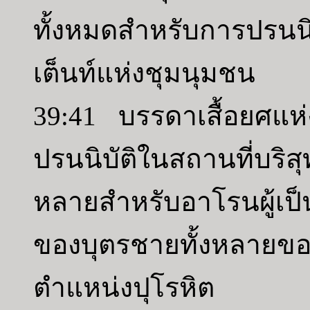
ทั้งหมดสำหรับการปรน
เต็นท์แห่งชุมนุมชน
39:41 บรรดาเสื้อยศแห่
ปรนนิบัติในสถานที่บริสุ
หลายสำหรับอาโรนผู้เป็
ของบุตรชายทั้งหลายข
ตำแหน่งปุโรหิต