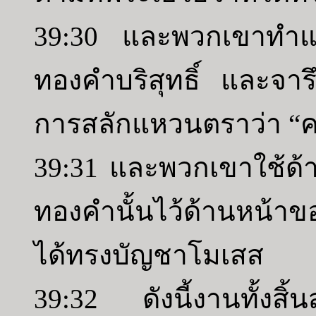
39:30 และพวกเขาทำแผ่น
ทองคำบริสุทธิ์ และจาร
การสลักแหวนตราว่า “คว
39:31 และพวกเขาใช้ด้ายถ
ทองคำนั้นไว้ด้านหน้า
ได้ทรงบัญชาโมเสส
39:32 ดังนี้งานทั้งสิ้