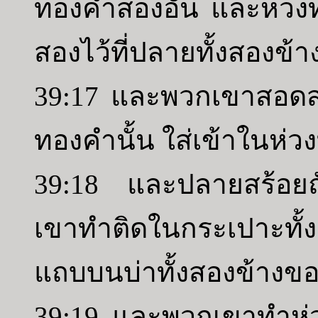
ทองคำสองอัน และห่วงท
สองไว้ที่ปลายทั้งสองข้
39:17 และพวกเขาสอดสร้
ทองคำนั้น ใส่เข้าในห่ว
39:18 และปลายสร้อยถั
เขาทำติดในกระเปาะทั
แถบบนบ่าทั้งสองข้างข
39:19 และพวกเขาทำห่