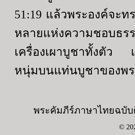
51:19 แล้วพระองค์จะทรงป
หลายแห่งความชอบธร
เครื่องเผาบูชาทั้งตั
หนุ่มบนแท่นบูชาของพร
พระคัมภีร์ภาษาไทยฉบับค
© 20