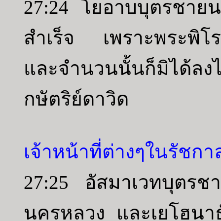
27:24 โยอาบบุตรชายนางเ
สำเร็จ เพราะพระพิโรธก
และจำนวนนั้นก็มิได้ล
กษัตริย์ดาวิด
เจ้าหน้าที่ต่างๆในรัชก
27:25 อัสมาเวทบุตรชา
นครหลวง และเยโฮนาธั