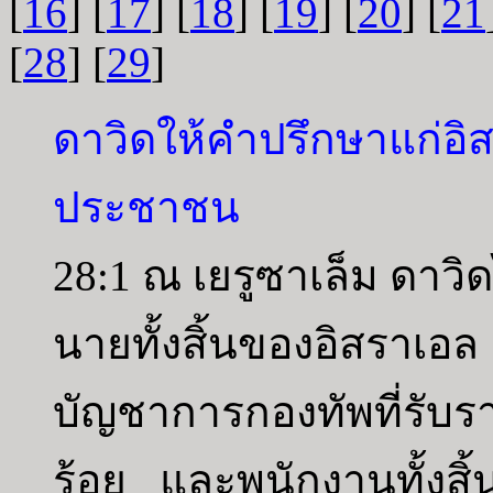
[
16
] [
17
] [
18
] [
19
] [
20
] [
21
[
28
] [
29
]
ดาวิดให้คำปรึกษาแก่อ
ประชาชน
28:1 ณ เยรูซาเล็ม ดาวิ
นายทั้งสิ้นของอิสราเอล
บัญชาการกองทัพที่รั
ร้อย และพนักงานทั้งสิ้น