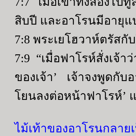
7:7 เมื่อเขาทั้งสองไปท
สิบปี และอาโรนมีอายุแ
7:8 พระเยโฮวาห์ตรัสก
7:9 “เมื่อฟาโรห์สั่งเจ้
ของเจ้า’ เจ้าจงพูดกับ
โยนลงต่อหน้าฟาโรห์’ แล
ไม้เท้าของอาโรนกลายเป