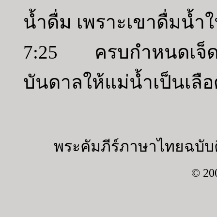
น้ำดื่ม เพราะเขาดื่มน้ำใ
7:25 ครบกำหนดเจ็ดวั
บันดาลให้แม่น้ำเป็นเลื
พระคัมภีร์ภาษาไทยฉบับค
© 20