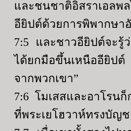
และชนชาติอิสราเอลพลไ
อียิปต์ด้วยการพิพากษา
7:5 และชาวอียิปต์จะรู้ว
ได้ยกมือขึ้นเหนืออียิ
จากพวกเขา”
7:6 โมเสสและอาโรนก็
ที่พระเยโฮวาห์ทรงบัญ