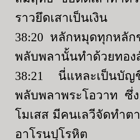
ราวยึดเสาเป็นเงิน
38:20 หลักหมุดทุกหล
พลับพลานั้นทำด้วยทองส
38:21 นี่แหละเป็นบัญช
พลับพลาพระโอวาท ซึ่ง
โมเสส มีคนเลวีจัดทำต
อาโรนปุโรหิต