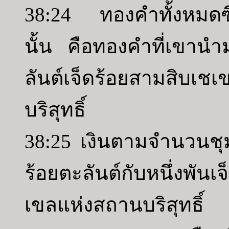
38:24 ทองคำทั้งหมดซึ่ง
นั้น คือทองคำที่เขานำม
ลันต์เจ็ดร้อยสามสิ
บริสุทธิ์
38:25 เงินตามจำนวนชุม
ร้อยตะลันต์กับหนึ่งพันเ
เขลแห่งสถานบริสุทธิ์