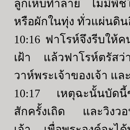
ลูกเห็บทำลาย ไม่มีพืชใ
หรือผักในทุ่ง ทั่วแผ่นดินอ
10:16 ฟาโรห์จึงรีบให
เฝ้า แล้วฟาโรห์ตรัสว
วาห์พระเจ้าของเจ้า และต
10:17 เหตุฉะนั้นบัดนี้
สักครั้งเถิด และวิงว
เจ้า เพื่อพระองค์จะได