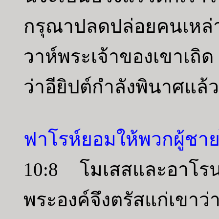
กรุณาปลดปล่อยคนเหล่าน
วาห์พระเจ้าของเขาเถิ
ว่าอียิปต์กำลังพินาศแล้
ฟาโรห์ยอมให้พวกผู้ชายไ
10:8 โมเสสและอาโรนถู
พระองค์จึงตรัสแก่เขาว