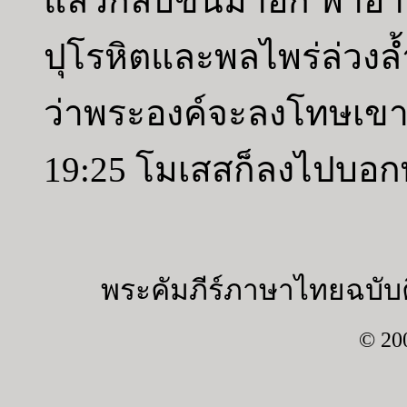
แล้วกลับขึ้นมาอีก พาอา
ปุโรหิตและพลไพร่ล่วงล
ว่าพระองค์จะลงโทษเขา
19:25 โมเสสก็ลงไปบอก
พระคัมภีร์ภาษาไทยฉบับค
© 20