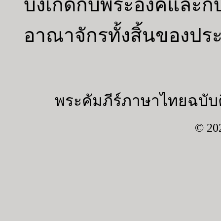
บังเกิดกับพระองค์แล
อาณาจักรทั้งสิ้นของปร
พระคัมภีร์ภาษาไทยฉบับค
© 20