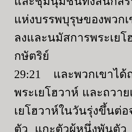
และชุมนุมชนทั้งสิ้นก็ส
แห่งบรรพบุรุษของพวก
ลงและนมัสการพระเย
กษัตริย์
29:21 และพวกเขาได้ถว
พระเยโฮวาห์ และถวายเค
เยโฮวาห์ในวันรุ่งขึ้นต่อ
ตัว แกะตัวผู้หนึ่งพันตั