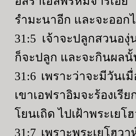
อิสราเอลพรหมจารีเอ๋
รำมะนาอีก และจะออกไปเ
31:5 เจ้าจะปลูกสวนองุ่น
ก็จะปลูก และจะกินผลนั้
31:6 เพราะว่าจะมีวันเมื
เขาเอฟราอิมจะร้องเรียก
โยนเถิด ไปเฝ้าพระเยโฮ
31:7 เพราะพระเยโฮวาห์ต