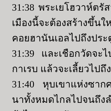
31:38 พระเยโฮวาห์ตรัสว่
เมืองนี้จะต้องสร้างขึ้นใ
คอยฮานันเอลไปถึงประต
31:39 และเชือกวัดจะไป
กาเรบ แล้วจะเลี้ยวไปถ
31:40 หุบเขาแห่งซากศพแล
นาทั้งหมดไกลไปจนถึงล