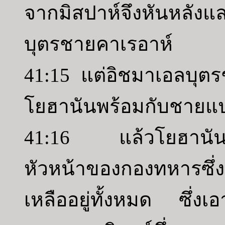
จากมิสปาห์จึงหันหลั
บุตรชายคาเรอาห์
41:15 แต่อิชมาเอลบุต
โยฮานันพร้อมกับชาย
41:16 แล้วโยฮานันบ
หัวหน้าของกองทหารซึ่ง
เหลืออยู่ทั้งหมด ซึ่ง