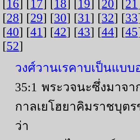
[
16
] [
17
] [
18
] [
19
] [
20
] [
21
[
28
] [
29
] [
30
] [
31
] [
32
] [
33
[
40
] [
41
] [
42
] [
43
] [
44
] [
45
[
52
]
วงศ์วานเรคาบเป็นแบบอย่
35:1 พระวจนะซึ่งมาจาก
กาลเยโฮยาคิมราชบุตรขอ
ว่า