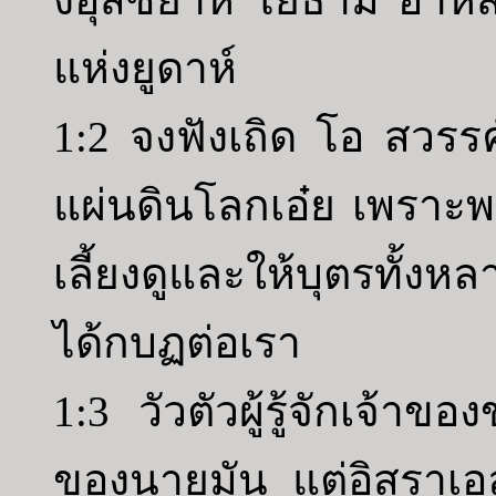
แห่งยูดาห์
1:2 จงฟังเถิด โอ สวรรค์
แผ่นดินโลกเอ๋ย เพราะพร
เลี้ยงดูและให้บุตรทั้งห
ได้กบฏต่อเรา
1:3 วัวตัวผู้รู้จักเจ้า
ของนายมัน แต่อิสราเอล