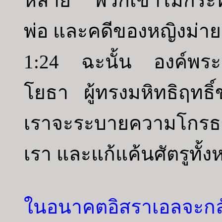
หลาย พวกเขาไม่กระทำ
พ่อ และคดีของหญิงม่าย
1:24 ฉะนั้น องค์พระผู
โยธา ผู้ทรงมหิทธิฤทธิ
เราจะระบายความโกรธข
เรา และแก้แค้นศัตรูทั้
ในอนาคตอิสราเอลจะกลั