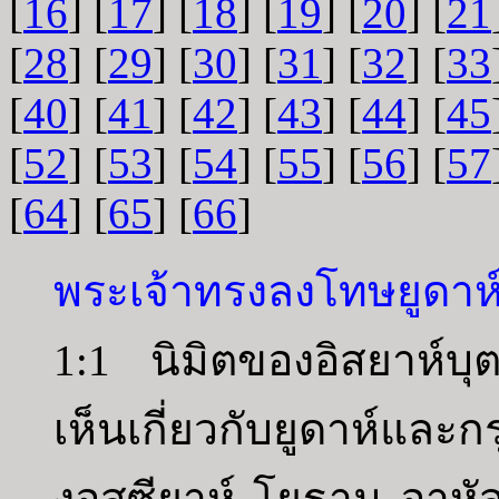
[
16
] [
17
] [
18
] [
19
] [
20
] [
21
[
28
] [
29
] [
30
] [
31
] [
32
] [
33
[
40
] [
41
] [
42
] [
43
] [
44
] [
45
[
52
] [
53
] [
54
] [
55
] [
56
] [
57
[
64
] [
65
] [
66
]
พระเจ้าทรงลงโทษยูดา
1:1 นิมิตของอิสยาห์บ
เห็นเกี่ยวกับยูดาห์แล
งอุสซียาห์ โยธาม อาหัส