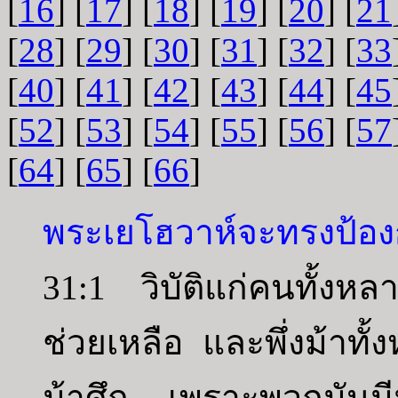
[
16
] [
17
] [
18
] [
19
] [
20
] [
21
[
28
] [
29
] [
30
] [
31
] [
32
] [
33
[
40
] [
41
] [
42
] [
43
] [
44
] [
45
[
52
] [
53
] [
54
] [
55
] [
56
] [
57
[
64
] [
65
] [
66
]
พระเยโฮวาห์จะทรงป้องก
31:1 วิบัติแก่คนทั้งหลา
ช่วยเหลือ และพึ่งม้า
ม้าศึก เพราะพวกมัน