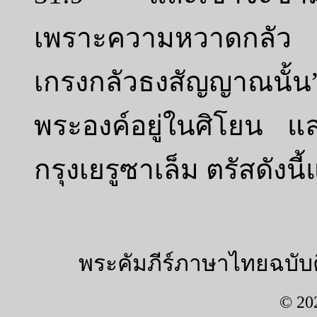
เพราะความหวาดกลัว
เกรงกลัวธงสัญญาณนั้น
พระองค์อยู่ในศิโยน แ
กรุงเยรูซาเล็ม ตรัสดังนี
พระคัมภีร์ภาษาไทยฉบับค
© 20