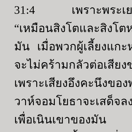
31:4 เพราะพระเยโฮวาห
“เหมือนสิงโตและสิงโตหน
มัน เมื่อพวกผู้เลี้ยงแกะห
จะไม่คร้ามกลัวต่อเสี
เพราะเสียงอึงคะนึงขอ
วาห์จอมโยธาจะเสด็จลงม
เพื่อเนินเขาของมัน