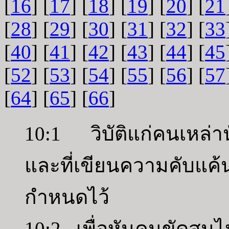
[
16
] [
17
] [
18
] [
19
] [
20
] [
21
[
28
] [
29
] [
30
] [
31
] [
32
] [
33
[
40
] [
41
] [
42
] [
43
] [
44
] [
45
[
52
] [
53
] [
54
] [
55
] [
56
] [
57
[
64
] [
65
] [
66
]
10:1 วิบัติแก่คนเหล่าน
และที่เขียนความคับแค้น
กำหนดไว้
10:2 เพื่อหันคนขัดสน