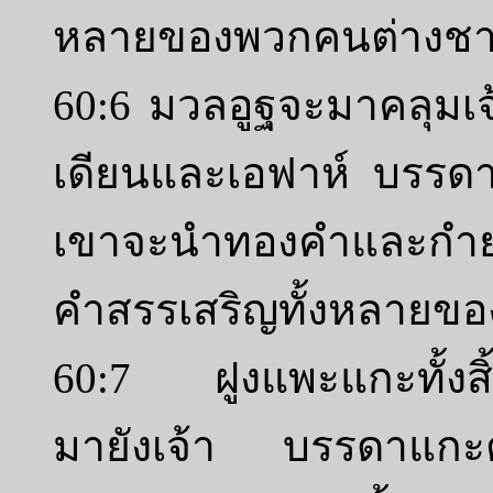
หลายของพวกคนต่างชาต
60:6 มวลอูฐจะมาคลุมเจ
เดียนและเอฟาห์ บรรด
เขาจะนำทองคำและกำ
คำสรรเสริญทั้งหลายขอ
60:7 ฝูงแพะแกะทั้งสิ
มายังเจ้า บรรดาแกะตั