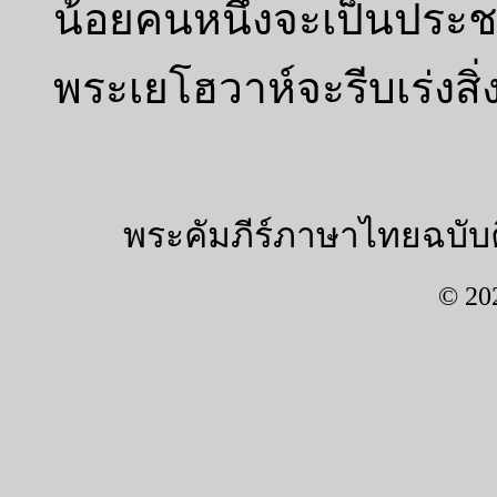
น้อยคนหนึ่งจะเป็นประชา
พระเยโฮวาห์จะรีบเร่งสิ
พระคัมภีร์ภาษาไทยฉบับค
© 20