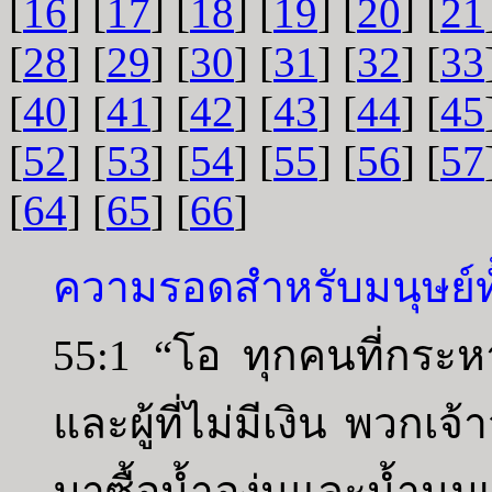
[
16
] [
17
] [
18
] [
19
] [
20
] [
21
[
28
] [
29
] [
30
] [
31
] [
32
] [
33
[
40
] [
41
] [
42
] [
43
] [
44
] [
45
[
52
] [
53
] [
54
] [
55
] [
56
] [
57
[
64
] [
65
] [
66
]
ความรอดสำหรับมนุษย์ท
55:1 “โอ ทุกคนที่กระหา
และผู้ที่ไม่มีเงิน พวกเจ
มาซื้อน้ำองุ่นและน้