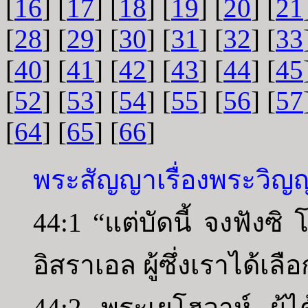
[
16
] [
17
] [
18
] [
19
] [
20
] [
21
[
28
] [
29
] [
30
] [
31
] [
32
] [
33
[
40
] [
41
] [
42
] [
43
] [
44
] [
45
[
52
] [
53
] [
54
] [
55
] [
56
] [
57
[
64
] [
65
] [
66
]
พระสัญญาเรื่องพระวิญญ
44:1 “แต่บัดนี้ จงฟังซิ
อิสราเอล ผู้ซึ่งเราได้เลื
44:2 พระเยโฮวาห์ ผู้ได