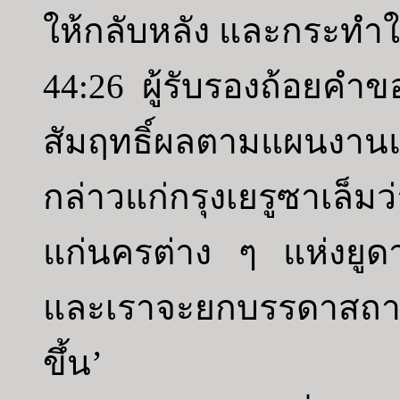
ให้กลับหลัง และกระทำ
44:26 ผู้รับรองถ้อยคำข
สัมฤทธิ์ผลตามแผนงานแ
กล่าวแก่กรุงเยรูซาเล็มว
แก่นครต่าง ๆ แห่งยูดาห
และเราจะยกบรรดาสถานท
ขึ้น’