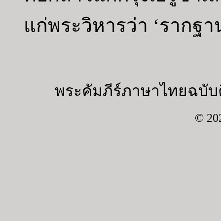
แก่พระวิหารว่า ‘รากฐา
พระคัมภีร์ภาษาไทยฉบับค
© 20